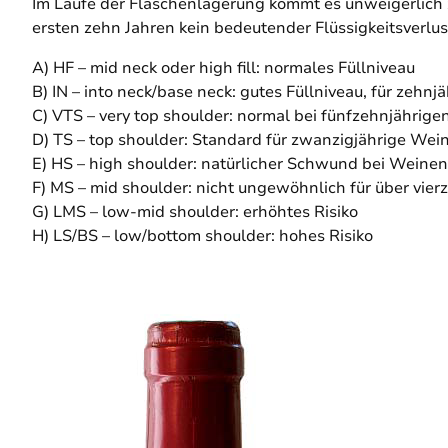
Im Laufe der Flaschenlagerung kommt es unweigerlich 
ersten zehn Jahren kein bedeutender Flüssigkeitsverlus
A) HF – mid neck oder high fill: normales Füllniveau
B) IN – into neck/base neck: gutes Füllniveau, für zehn
C) VTS – very top shoulder: normal bei fünfzehnjährig
D) TS – top shoulder: Standard für zwanzigjährige Wei
E) HS – high shoulder: natürlicher Schwund bei Weinen 
F) MS – mid shoulder: nicht ungewöhnlich für über vierz
G) LMS – low-mid shoulder: erhöhtes Risiko
H) LS/BS – low/bottom shoulder: hohes Risiko