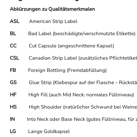
Abkürzungen zu Qualitätsmerkmalen
ASL
American Strip Label
BL
Bad Label (beschädigte/verschmutzte Etikette)
CC
Cut Capsule (angeschnittene Kapsel)
CSL
Canadian Strip Label (zusätzliches Pflichtetik
FB
Foreign Bottling (Fremdabfüllung)
GS
Glue Strip (Klebespur auf der Flasche – Rückst
HF
High Fill (auch Mid Neck: normales Füllniveau)
HS
High Shoulder (natürlicher Schwund bei Weinen 
IN
Into Neck oder Base Neck (gutes Füllniveau, fü
LG
Lange Goldkapsel