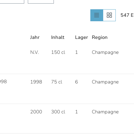
547 E
Jahr
Inhalt
Lager
Region
N.V.
150 cl
1
Champagne
998
1998
75 cl
6
Champagne
2000
300 cl
1
Champagne