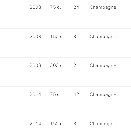
2008
75 cl
24
Champagne
2008
150 cl
3
Champagne
2008
300 cl
2
Champagne
2014
75 cl
42
Champagne
2014
150 cl
3
Champagne