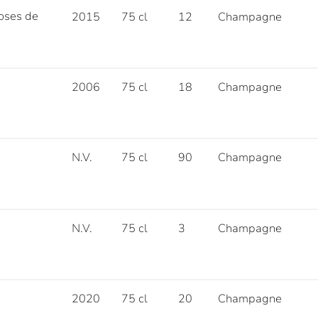
Roses de
2015
75 cl
12
Champagne
2006
75 cl
18
Champagne
N.V.
75 cl
90
Champagne
N.V.
75 cl
3
Champagne
2020
75 cl
20
Champagne