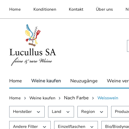
inhalt springen
Home
Konditionen
Kontakt
Über uns
N
Home
Weine kaufen
Neuzugänge
Weine ver
Nach Farbe
Home
Weine kaufen
Weisswein
Hersteller
Land
Region
Produz
Andere Filter
Einzelflaschen
Bio/Biodyn