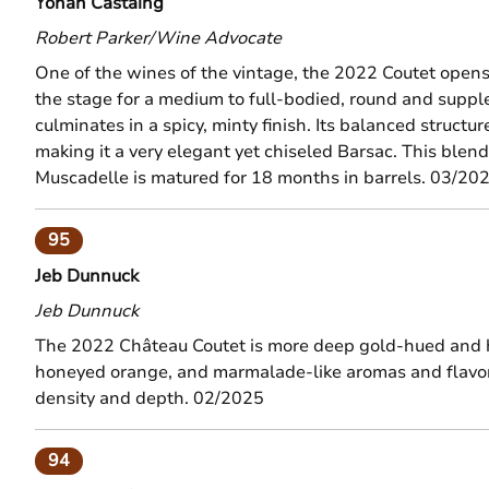
Yohan Castaing
Robert Parker/Wine Advocate
One of the wines of the vintage, the 2022 Coutet opens w
the stage for a medium to full-bodied, round and supp
culminates in a spicy, minty finish. Its balanced structur
making it a very elegant yet chiseled Barsac. This bl
Muscadelle is matured for 18 months in barrels. 03/20
95
Jeb Dunnuck
Jeb Dunnuck
The 2022 Château Coutet is more deep gold-hued and has
honeyed orange, and marmalade-like aromas and flavors. 
density and depth. 02/2025
94