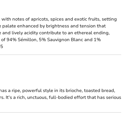
ith notes of apricots, spices and exotic fruits, setting
le palate enhanced by brightness and tension that
e and lively acidity contribute to an ethereal ending,
end of 94% Sémillon, 5% Sauvignon Blanc and 1%
25
 a ripe, powerful style in its brioche, toasted bread,
It's a rich, unctuous, full-bodied effort that has serious