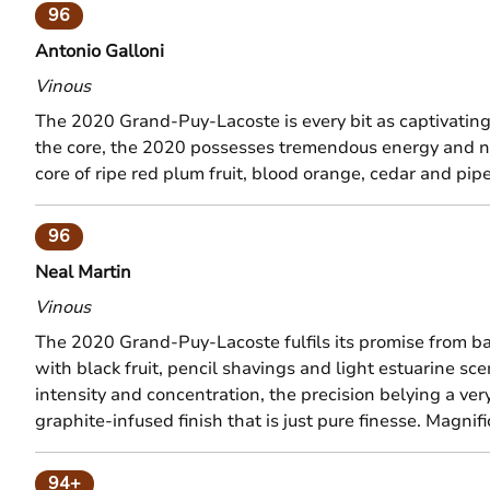
96
Antonio Galloni
Vinous
The 2020 Grand-Puy-Lacoste is every bit as captivating 
the core, the 2020 possesses tremendous energy and nua
core of ripe red plum fruit, blood orange, cedar and pi
96
Neal Martin
Vinous
The 2020 Grand-Puy-Lacoste fulfils its promise from ba
with black fruit, pencil shavings and light estuarine sc
intensity and concentration, the precision belying a ve
graphite-infused finish that is just pure finesse. Magni
94+