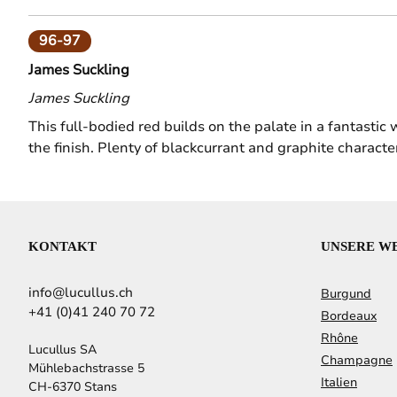
96-97
James Suckling
James Suckling
This full-bodied red builds on the palate in a fantasti
the finish. Plenty of blackcurrant and graphite characte
KONTAKT
UNSERE W
info@lucullus.ch
Burgund
+41 (0)41 240 70 72
Bordeaux
Rhône
Lucullus SA
Champagne
Mühlebachstrasse 5
Italien
CH-6370 Stans