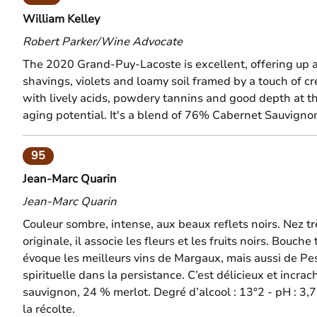
William Kelley
Robert Parker/Wine Advocate
The 2020 Grand-Puy-Lacoste is excellent, offering up 
shavings, violets and loamy soil framed by a touch of c
with lively acids, powdery tannins and good depth at th
aging potential. It's a blend of 76% Cabernet Sauvign
95
Jean-Marc Quarin
Jean-Marc Quarin
Couleur sombre, intense, aux beaux reflets noirs. Nez tr
originale, il associe les fleurs et les fruits noirs. Bouc
évoque les meilleurs vins de Margaux, mais aussi de Pes
spirituelle dans la persistance. C’est délicieux et incr
sauvignon, 24 % merlot. Degré d’alcool : 13°2 - pH : 3,
la récolte.