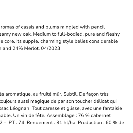
aromas of cassis and plums mingled with pencil
reamy new oak. Medium to full-bodied, pure and fleshy,
e core, its supple, charming style belies considerable
on and 24% Merlot. 04/2023
ès aromatique, au fruité mûr. Subtil. De façon très
he toujours aussi magique de par son toucher délicat qui
sac Léognan. Tout caresse et glisse, avec une fantaisie
achable. Un vin de fête. Assemblage : 76 % cabernet
72 – IPT : 74. Rendement : 31 hl/ha. Production : 60 % de