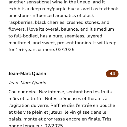
another sensational wine in the lineup, and it
exhibits a deep ruby/purple hue as well as textbook
limestone-influenced aromatics of black
raspberries, black cherries, crushed stones, and
flowers. I love its overall balance, and it's medium
to full-bodied, has a pure, seamless, layered
mouthfeel, and sweet, present tannins. It will keep
for 15+ years or more. 02/2025
Jean-Marc Quarin
94
Jean-Marc Quarin
Couleur noire. Nez intense, sentant bon les fruits
mûrs et la truffe. Notes crémeuses et florales à
l'agitation du verre. Raffiné dès l'entrée en bouche
et très vite plein et juteux, le vin glisse dans le
palais, monte et progresse encore en finale. Très
bonne longueur. 02/2025