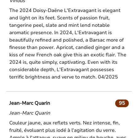
Vinous
The 2024 Doisy-Daëne L'Extravagant is elegant
and light on its feet. Scents of passion fruit,
tangerine peel, slate and mint lend notable
aromatic presence. In 2024, L'Extravagant is
beautifully refined and polished, a Barsac more of
finesse than power. Apricot, candied ginger and a
kiss of new French oak give this an exotic flair. The
2024 is, quite simply, captivating. Even with its
considerable depth, L'Extravagant possesses
terrific brightness and verve to match. 04/2025
Jean-Marc Quarin
95
Jean-Marc Quarin
Couleur jaune, aux reflets verts. Nez intense, fin,
fruité, évoluant plus iodé à l'agitation du verre.
Ample à l'attaque, suave en milieu de bouche, avec