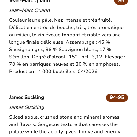
Jean-Marc Quarin
95
Jean-Marc Quarin
Couleur jaune pâle. Nez intense et très fruité.
Délicat en entrée de bouche, très, très aromatique
au milieu, le vin évolue fondant et noble vers une
longue finale délicieuse. Assemblage : 45 %
Sauvignon gris, 38 % Sauvignon blanc, 17 %
Sémillon. Degré d'alcool : 15° - pH : 3,12. Elevage :
70 % en barriques neuves et 30 % en amphores.
Production : 4 000 bouteilles. 04/2026
James Suckling
94-95
James Suckling
Sliced apple, crushed stone and mineral aromas
and flavors. Gorgeous texture that caresses the
palate while the acidity gives it drive and energy.